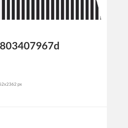
b803407967d
2x2362 px