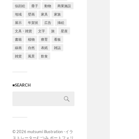
似顔絵
冊子
動物
商業施設
地域
壁画
家具
家族
展示
年賀状
広告
挿絵
文具・雑貨
文字
旅
星座
書籍
植物
療育
看板
線画
自然
表紙
雑誌
雑貨
風景
飲食
■SEARCH
© 2026
mutsumi illustration -イラ
ストレーターむつみ ポートフォリ