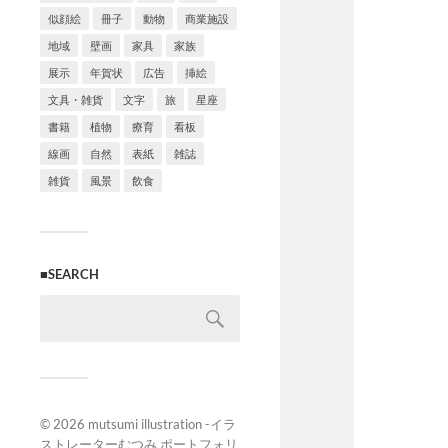
似顔絵
冊子
動物
商業施設
地域
壁画
家具
家族
展示
年賀状
広告
挿絵
文具・雑貨
文字
旅
星座
書籍
植物
療育
看板
線画
自然
表紙
雑誌
雑貨
風景
飲食
■SEARCH
© 2026
mutsumi illustration -イラ
ストレーターむつみ ポートフォリ