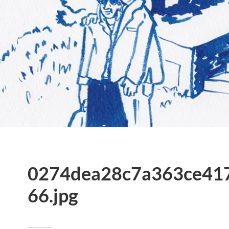
0274dea28c7a363ce41
66.jpg