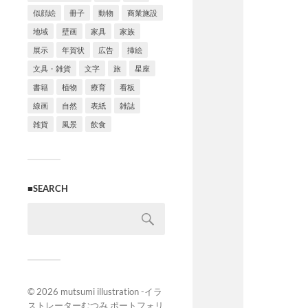
似顔絵
冊子
動物
商業施設
地域
壁画
家具
家族
展示
年賀状
広告
挿絵
文具・雑貨
文字
旅
星座
書籍
植物
療育
看板
線画
自然
表紙
雑誌
雑貨
風景
飲食
■SEARCH
© 2026
mutsumi illustration -イラ
ストレーターむつみ ポートフォリ