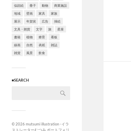
似顔絵
冊子
動物
商業施設
地域
壁画
家具
家族
展示
年賀状
広告
挿絵
文具・雑貨
文字
旅
星座
書籍
植物
療育
看板
線画
自然
表紙
雑誌
雑貨
風景
飲食
■SEARCH
© 2026
mutsumi illustration -イラ
ストレーターむつみ ポートフォリ