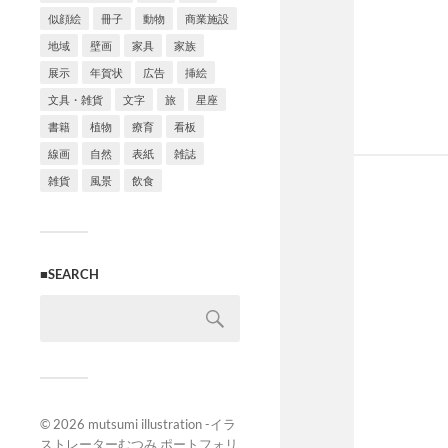
似顔絵
冊子
動物
商業施設
地域
壁画
家具
家族
展示
年賀状
広告
挿絵
文具・雑貨
文字
旅
星座
書籍
植物
療育
看板
線画
自然
表紙
雑誌
雑貨
風景
飲食
■SEARCH
© 2026
mutsumi illustration -イラ
ストレーターむつみ ポートフォリ